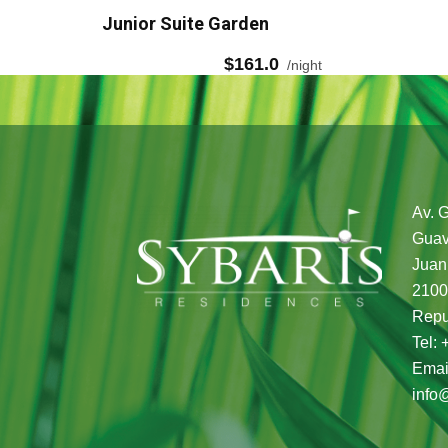
Junior Suite Garden
$148.0
night
Av. 
Guav
Juan
2100
Repu
Tel:
Emai
info