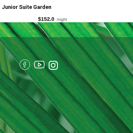
Junior Suite Garden
Juni
$139.0
night