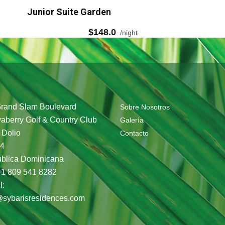
Junior Suite Garden
$152.0
night
Grand Slam Boulevard
Sobre Nosotros
aberry Golf & Country Club
Galería
 Dolio
Contacto
4
blica Dominicana
+1 809 541 8282
l:
@sybarisresidences.com