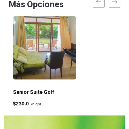
Más Opciones
Senior Suite Golf
Sen
$230.0
$21
night